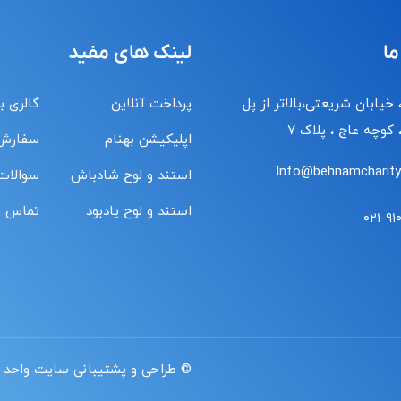
ما
لینک های مفید
 خیابان شریعتی،بالاتر از پل
پرداخت آنلاین
گالری ب
کوچه عاج ، پلاک ۷
اپلیکیشن بهنام
سفارش
Info@behnamcharity.
استند و لوح شادباش
سوالات
استند و لوح یادبود
تماس با
۰۲۱-۹۱
© طراحی و پشتیبانی سایت واحد 