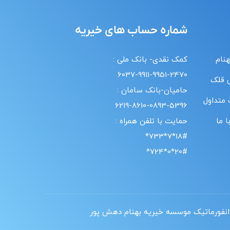
شماره حساب های خیریه
هنام
کمک نقدی- بانک ملی :
6037-9911-9951-2470
 قلک
حامیان-بانک سامان :
 متداول
6219-8610-0893-5396
 ما
حمایت با تلفن همراه :
18#*7*733*
20#*0*724*
انفورماتیک موسسه خیریه بهنام دهش پور