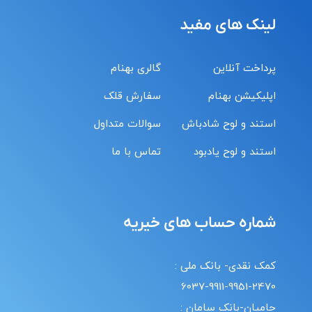
لینک های مفید
پرداخت آنلاین
گالری بهنام
اپلیکیشن بهنام
سفارش قلک
استند و لوح شادباش
سوالات متداول
استند و لوح یادبود
تماس با ما
شماره حساب های خیریه
کمک نقدی- بانک ملی :
6037-9911-9951-2470
حامیان-بانک سامان :