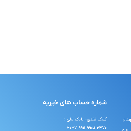
شماره حساب های خیریه
هنام
کمک نقدی- بانک ملی :
6037-9911-9951-2470