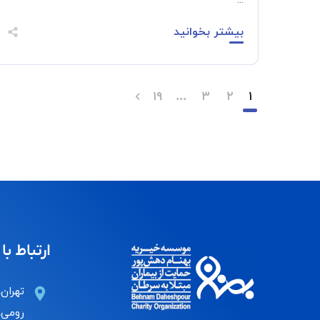
...
بیشتر بخوانید
۱۹
…
۳
۲
۱
ارتباط با 
تهران،
رومی، 