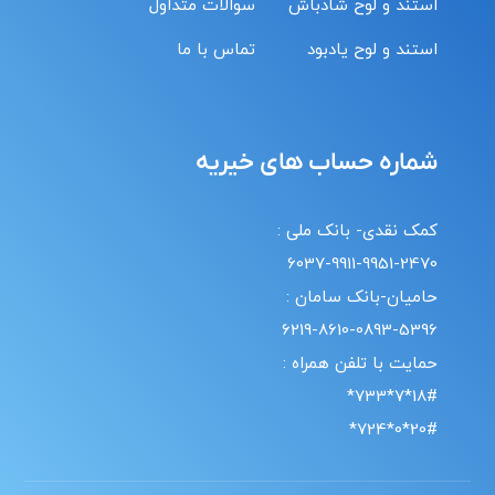
استند و لوح شادباش
سوالات متداول
استند و لوح یادبود
تماس با ما
شماره حساب های خیریه
کمک نقدی- بانک ملی :
6037-9911-9951-2470
حامیان-بانک سامان :
6219-8610-0893-5396
حمایت با تلفن همراه :
18#*7*733*
20#*0*724*