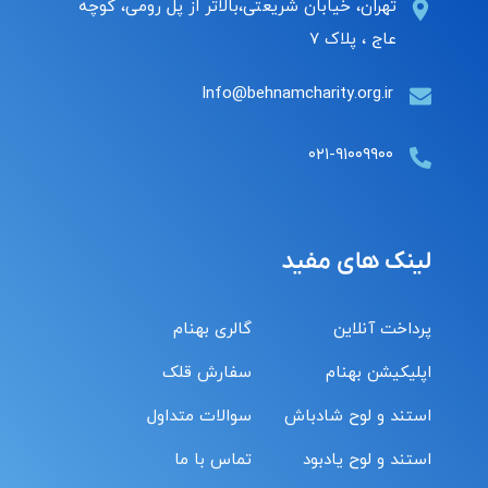
تهران، خیابان شریعتی،بالاتر از پل رومی، کوچه
عاج ، پلاک ۷
Info@behnamcharity.org.ir
۰۲۱-۹۱۰۰۹۹۰۰
لینک های مفید
پرداخت آنلاین
گالری بهنام
اپلیکیشن بهنام
سفارش قلک
استند و لوح شادباش
سوالات متداول
استند و لوح یادبود
تماس با ما