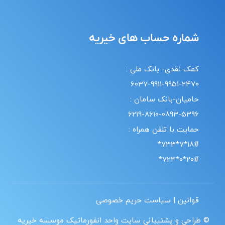
شماره حساب های خیریه
کمک نقدی- بانک ملی :
6037-9911-9951-2470
حامیان-بانک سامان :
6219-8610-0893-5396
حمایت با تلفن همراه :
18#*7*733*
20#*0*724*
قوانین | سیاست حریم خصوصی
© طراحی و پشتیبانی سایت واحد انفورماتیک موسسه خیریه