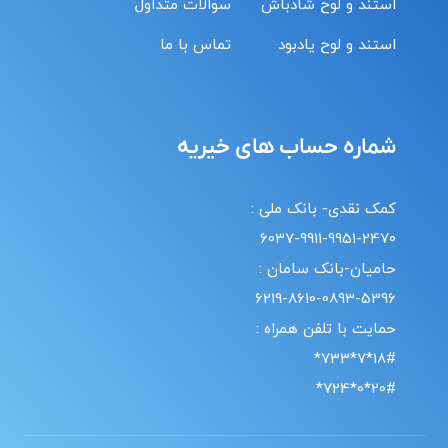
استند و لوح شادباش
سوالات متداول
استند و لوح یادبود
تماس با ما
شماره حساب های خیریه
کمک نقدی- بانک ملی :
6037-9911-9951-2470
حامیان-بانک سامان :
6219-8610-0893-5396
حمایت با تلفن همراه :
18#*7*733*
20#*0*724*