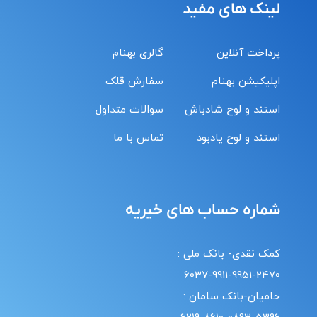
لینک های مفید
پرداخت آنلاین
گالری بهنام
اپلیکیشن بهنام
سفارش قلک
استند و لوح شادباش
سوالات متداول
استند و لوح یادبود
تماس با ما
شماره حساب های خیریه
کمک نقدی- بانک ملی :
6037-9911-9951-2470
حامیان-بانک سامان :