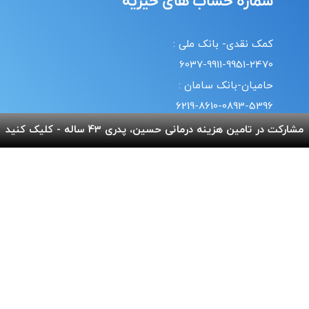
شماره حساب های خیریه
کمک نقدی- بانک ملی :
6037-9911-9951-2470
حامیان-بانک سامان :
6219-8610-0893-5396
حمایت با تلفن همراه :
مشارکت در تامین هزینه درمانی حسین، پدری 43 ساله - کلیک کنید
18#*7*733*
20#*0*724*
قوانین | سیاست حریم خصوصی
© طراحی و پشتیبانی سایت واحد انفورماتیک موسسه خیریه
بهنام دهش پور