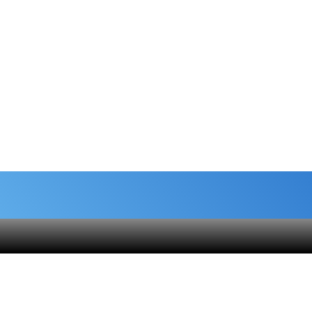
شماره حساب های خیریه
هنام
کمک نقدی- بانک ملی :
6037-9911-9951-2470
 قلک