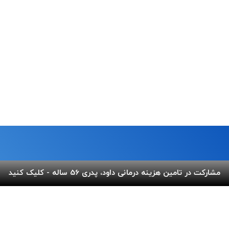
مشارکت در تامین هزینه درمانی داود، پدری 56 ساله - کلیک کنید
ما
لینک های مفید
 خیابان شریعتی،بالاتر از پل
پرداخت آنلاین
گالری ب
کوچه عاج ، پلاک ۷
اپلیکیشن بهنام
سفارش