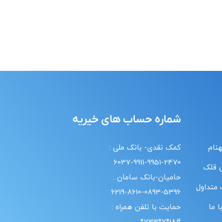
شماره حساب های خیریه
هنام
کمک نقدی- بانک ملی :
6037-9911-9951-2470
 قلک
حامیان-بانک سامان :
 متداول
6219-8610-0893-5396
 ما
حمایت با تلفن همراه :