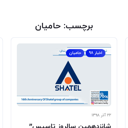
برچسب:
حامیان
اخبار 98
حامیان
۲۲ آذر ۱۳۹۸
شانزدهمین سالروز تاسیس”