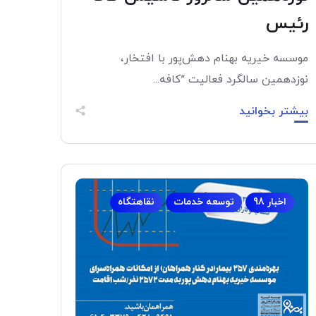
رئیس
موسسه خیریه بهنام دهش‌پور با افتخار،
نوزدهمین سالگرد فعالیت “کافه...
بیشتر بخوانید
اخبار 98
توسعه خدمات
نقاهتگاه