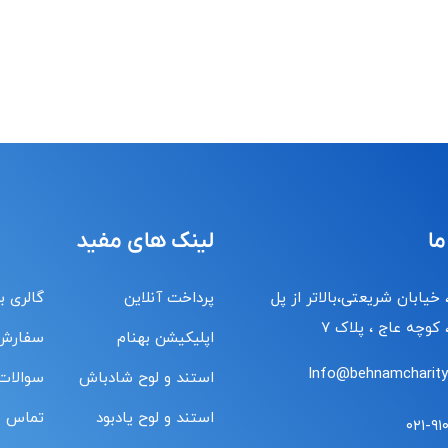
ما
لینک های مفید
 خیابان شریعتی،بالاتر از پل
پرداخت آنلاین
گالری ب
کوچه عاج ، پلاک ۷
اپلیکیشن بهنام
سفارش
Info@behnamcharity.
استند و لوح شادباش
سوالات
استند و لوح یادبود
تماس با
۰۲۱-۹۱