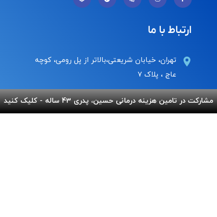
ارتباط با ما
تهران، خیابان شریعتی،بالاتر از پل رومی، کوچه
عاج ، پلاک ۷
Info@behnamcharity.org.ir
مشارکت در تامین هزینه درمانی حسین، پدری 43 ساله - کلیک کنید
۰۲۱-۹۱۰۰۹۹۰۰
لینک های مفید
پرداخت آنلاین
گالری بهنام