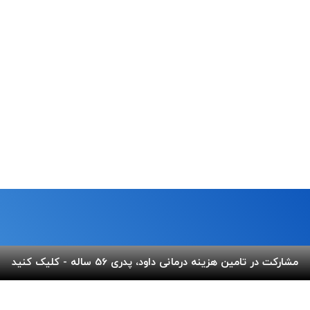
ما
لینک های مفید
مشارکت در تامین هزینه درمانی داود، پدری 56 ساله - کلیک کنید
 خیابان شریعتی،بالاتر از پل
پرداخت آنلاین
گالری ب