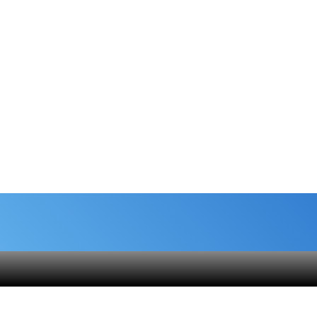
شماره حساب های خیریه
هنام
کمک نقدی- بانک ملی :