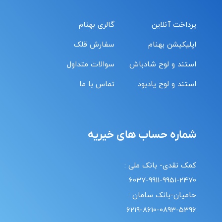
پرداخت آنلاین
گالری بهنام
اپلیکیشن بهنام
سفارش قلک
استند و لوح شادباش
سوالات متداول
استند و لوح یادبود
تماس با ما
شماره حساب های خیریه
کمک نقدی- بانک ملی :
6037-9911-9951-2470
حامیان-بانک سامان :
6219-8610-0893-5396