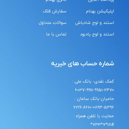
اپلیکیشن بهنام
سفارش قلک
استند و لوح شادباش
سوالات متداول
استند و لوح یادبود
تماس با ما
شماره حساب های خیریه
کمک نقدی- بانک ملی :
6037-9911-9951-2470
حامیان-بانک سامان :
6219-8610-0893-5396
حمایت با تلفن همراه :
18#*7*733*