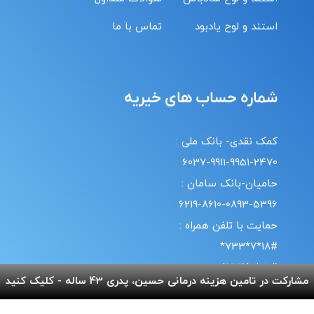
استند و لوح یادبود
تماس با ما
شماره حساب های خیریه
کمک نقدی- بانک ملی :
6037-9911-9951-2470
حامیان-بانک سامان :
6219-8610-0893-5396
حمایت با تلفن همراه :
18#*7*733*
20#*0*724*
مشارکت در تامین هزینه درمانی حسین، پدری 43 ساله - کلیک کنید