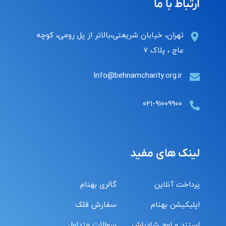
ارتباط با ما
تهران، خیابان شریعتی،بالاتر از پل رومی، کوچه
عاج ، پلاک ۷
Info@behnamcharity.org.ir
۰۲۱-۹۱۰۰۹۹۰۰
لینک های مفید
پرداخت آنلاین
گالری بهنام
اپلیکیشن بهنام
سفارش قلک
استند و لوح شادباش
سوالات متداول