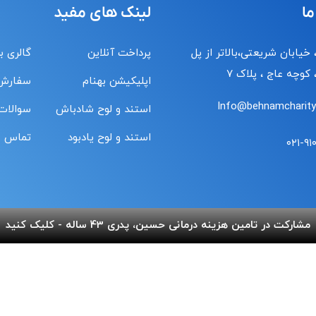
ما
لینک های مفید
 خیابان شریعتی،بالاتر از پل
پرداخت آنلاین
گالری ب
کوچه عاج ، پلاک ۷
اپلیکیشن بهنام
سفارش
Info@behnamcharity.
استند و لوح شادباش
سوالات
استند و لوح یادبود
تماس با
۰۲۱-۹۱
مشارکت در تامین هزینه درمانی حسین، پدری 43 ساله - کلیک کنید
© طراحی و پشتیبانی سایت واحد 