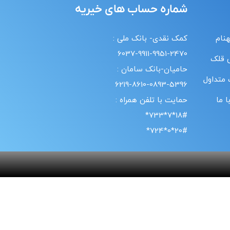
شماره حساب های خیریه
هنام
کمک نقدی- بانک ملی :
6037-9911-9951-2470
 قلک
حامیان-بانک سامان :
 متداول
6219-8610-0893-5396
 ما
حمایت با تلفن همراه :
18#*7*733*
20#*0*724*
انفورماتیک موسسه خیریه بهنام دهش پور