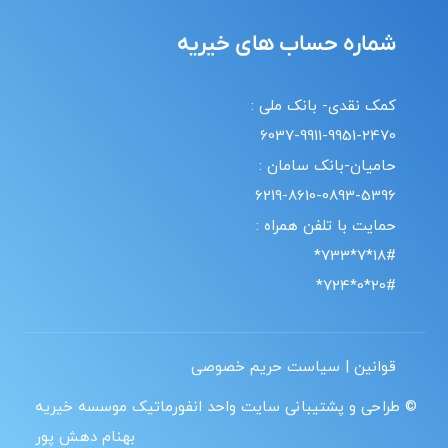
شماره حساب های خیریه
کمک نقدی- بانک ملی :
6037-9911-9951-2470
حامیان-بانک سامان :
6219-8610-0893-5396
حمایت با تلفن همراه :
18#*7*733*
20#*0*724*
قوانین | سیاست حریم خصوصی
© طراحی و پشتیبانی سایت واحد انفورماتیک موسسه خیریه
بهنام دهش پور