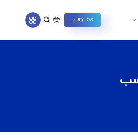
کمک آنلاین
چسب