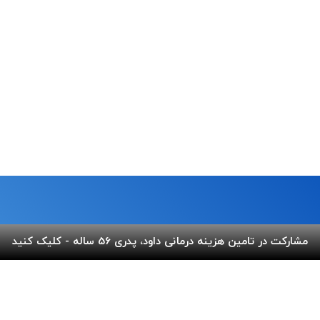
مشارکت در تامین هزینه درمانی داود، پدری 56 ساله - کلیک کنید
ما
لینک های مفید
 خیابان شریعتی،بالاتر از پل
پرداخت آنلاین
گالری ب
کوچه عاج ، پلاک ۷
اپلیکیشن بهنام
سفارش