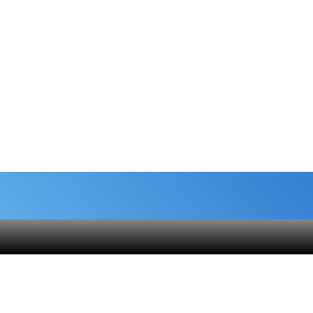
شماره حساب های خیریه
هنام
کمک نقدی- بانک ملی :
6037-9911-9951-2470
 قلک