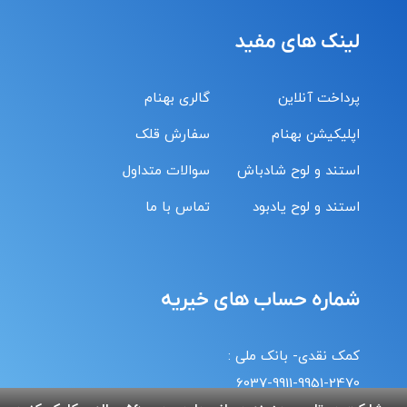
لینک های مفید
پرداخت آنلاین
گالری بهنام
اپلیکیشن بهنام
سفارش قلک
استند و لوح شادباش
سوالات متداول
استند و لوح یادبود
تماس با ما
شماره حساب های خیریه
کمک نقدی- بانک ملی :
6037-9911-9951-2470