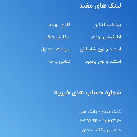
لینک های مفید
پرداخت آنلاین
گالری بهنام
اپلیکیشن بهنام
سفارش قلک
استند و لوح شادباش
سوالات متداول
استند و لوح یادبود
تماس با ما
شماره حساب های خیریه
کمک نقدی- بانک ملی :
6037-9911-9951-2470
حامیان-بانک سامان :