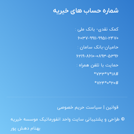
شماره حساب های خیریه
کمک نقدی- بانک ملی :
6037-9911-9951-2470
حامیان-بانک سامان :
6219-8610-0893-5396
حمایت با تلفن همراه :
18#*7*733*
20#*0*724*
قوانین | سیاست حریم خصوصی
© طراحی و پشتیبانی سایت واحد انفورماتیک موسسه خیریه
بهنام دهش پور