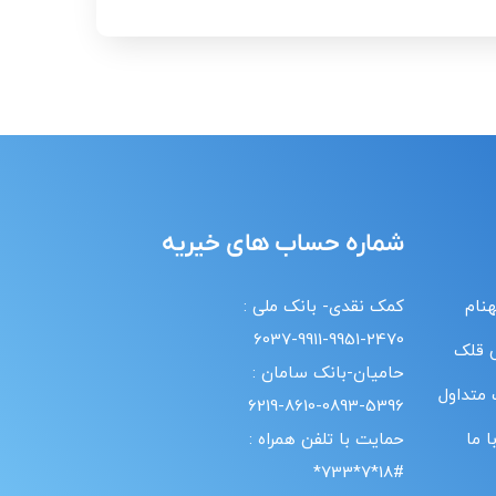
شماره حساب های خیریه
هنام
کمک نقدی- بانک ملی :
6037-9911-9951-2470
 قلک
حامیان-بانک سامان :
 متداول
6219-8610-0893-5396
 ما
حمایت با تلفن همراه :
18#*7*733*