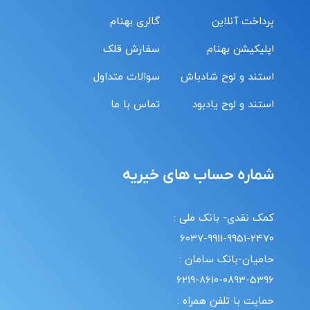
پرداخت آنلاین
گالری بهنام
اپلیکیشن بهنام
سفارش قلک
استند و لوح شادباش
سوالات متداول
استند و لوح یادبود
تماس با ما
شماره حساب های خیریه
کمک نقدی- بانک ملی :
6037-9911-9951-2470
حامیان-بانک سامان :
6219-8610-0893-5396
حمایت با تلفن همراه :