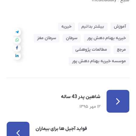
منبع : medicaldaily
آموزش
بیشتر بدانیم
خیریه
خیریه بهنام دهش پور
سرطان
سرطان مغز
مرجع
مطالعات پژوهشی
موسسه خیریه بهنام دهش پور
شاهین پدر 43 ساله
۱۲ مهر ۱۳۹۵
فواید آجیل ها برای بیماران