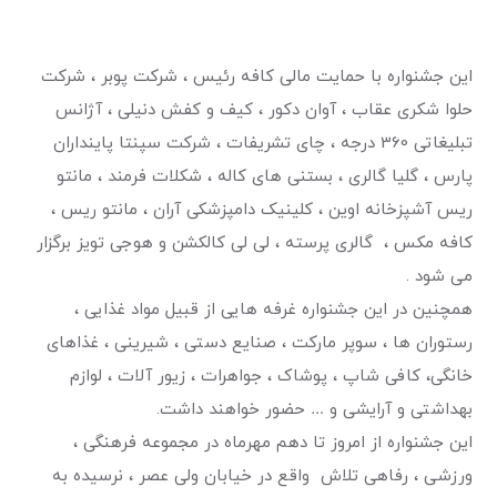
این جشنواره با حمایت مالی کافه رئیس ، شرکت پوبر ، شرکت
حلوا شکری عقاب ، آوان دکور ، کیف و کفش دنیلی ، آژانس
تبلیغاتی 360 درجه ، چای تشریفات ، شرکت سپنتا پاینداران
پارس ، گلیا گالری ، بستنی های کاله ، شکلات فرمند ، مانتو
ریس آشپزخانه اوین ، کلینیک دامپزشکی آران ، مانتو ریس ،
کافه مکس ، گالری پرسته ، لی لی کالکشن و هوجی تویز برگزار
می شود .
همچنین در این جشنواره غرفه هایی از قبیل مواد غذایی ،
رستوران ها ، سوپر مارکت ، صنایع دستی ، شیرینی ، غذاهای
خانگی، کافی شاپ ، پوشاک ، جواهرات ، زیور آلات ، لوازم
بهداشتی و آرایشی و … حضور خواهند داشت.
این جشنواره از امروز تا دهم مهرماه در مجموعه فرهنگی ،
ورزشی ، رفاهی تلاش واقع در خیابان ولی عصر ، نرسیده به