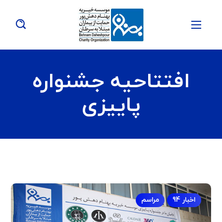
افتتاحیه جشنواره
پاییزی
اخبار 94
مراسم