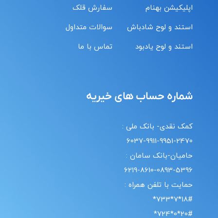
اپلیکیشن بهنام
سفارش قلک
استند و لوح شادباش
سوالات متداول
استند و لوح یادبود
تماس با ما
شماره حساب های خیریه
کمک نقدی- بانک ملی :
6037-9911-9951-2470
حامیان-بانک سامان :
6219-8610-0893-5396
حمایت با تلفن همراه :
18#*7*733*
20#*0*724*