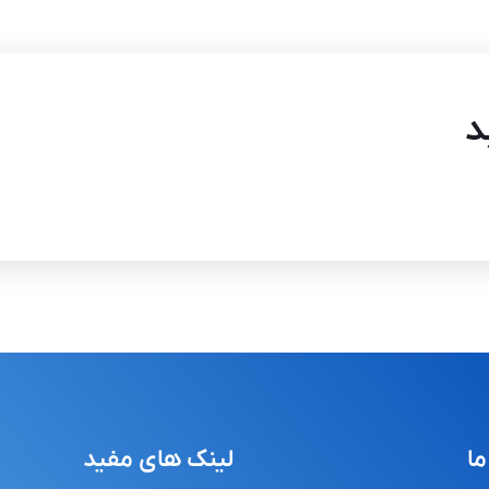
د
ما
لینک های مفید