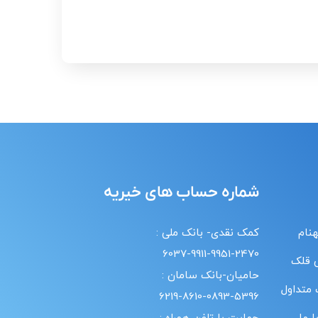
شماره حساب های خیریه
هنام
کمک نقدی- بانک ملی :
6037-9911-9951-2470
 قلک
حامیان-بانک سامان :
 متداول
6219-8610-0893-5396