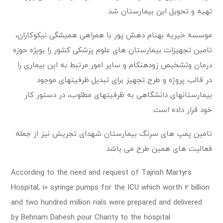
تهیه و تحویل این بیمارستان شد.
موسسه خیریه بهنام دهش پور با همراهی همیشگی نیکوکاران،
تامین تجهیزات بیمارستان های علوم پزشکی کشور را بویژه حوزه
درمان وتشخيص زودهنكام و ساير امور مرتبط به اين بيمارى را
در قالب پروژه و طرح تجهيز براى تبديل ظرفيتهاى موجود
بيمارستانهاى دانشگاهى به ظرفیتهاى مطلوب، در دستور كار
خود قرار داده است.
تامین پمپ های سرنگ بیمارستان شهدای تجریش نیز از جمله
فعالیت های همین طرح می باشد.
According to the need and request of Tajrish Martyrs
Hospital, 10 syringe pumps for the ICU which worth 2 billion
and two hundred million rials were prepared and delivered
by Behnam Dahesh pour Charity to the hospital