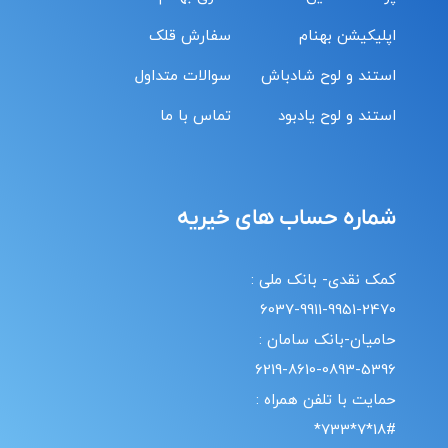
اپلیکیشن بهنام
سفارش قلک
استند و لوح شادباش
سوالات متداول
استند و لوح یادبود
تماس با ما
شماره حساب های خیریه
کمک نقدی- بانک ملی :
6037-9911-9951-2470
حامیان-بانک سامان :
6219-8610-0893-5396
حمایت با تلفن همراه :
18#*7*733*