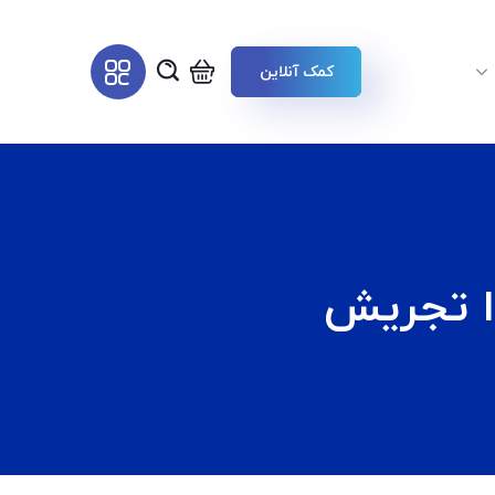
کمک آنلاین
دا تجریش