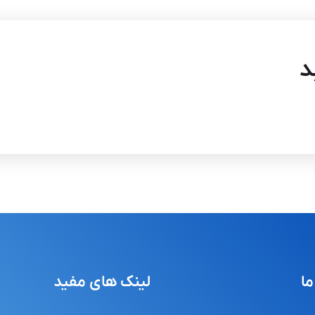
د
ما
لینک های مفید