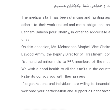
رکت و همراهی شما نیکوکاران هستیم.
The medical staff has been standing and fighting aga
adhere to their work-related and moral obligations and
Behnam Dahesh pour Charity, in order to appreciate a
ones
On this occasion, Ms. Mehrnoosh Moqbel, Vice Chairm
Davood Ammi, the Deputy Director of Treatment, conv
five hundred million rials to 498 members of the medi
We wish a good health to all the staffs in the count
Patients convoy you with their prayers
If organizations and individuals are willing to financ
welcome your participation and support of benefact