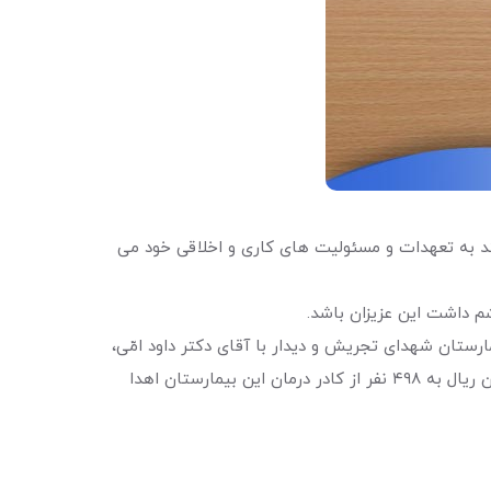
بند به تعهدات و مسئولیت های کاری و اخلاقی خود می
م داشت این عزیزان باشد.
تان شهدای تجریش و دیدار با آقای دکتر داود امّی،
معاونت درمان این بیمارستان، پیام قدردانی مدیران و همکاران موسسه را ابلاغ و هدایای نقدی به ارزش دو میلیارد و پانصد میلیون ریال به ۴۹۸ نفر از کادر درمان این بیمارستان اهدا