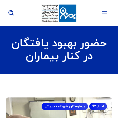
حضور بهبود یافتگان
در کنار بیماران
اخبار 96
بیمارستان شهداء تجریش