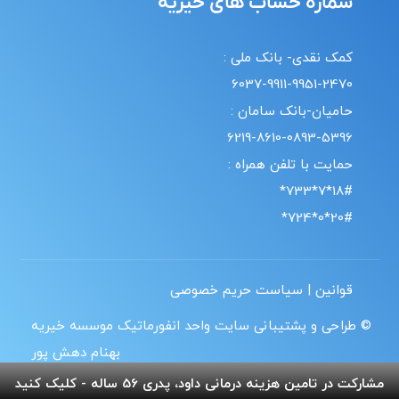
شماره حساب های خیریه
کمک نقدی- بانک ملی :
6037-9911-9951-2470
حامیان-بانک سامان :
6219-8610-0893-5396
حمایت با تلفن همراه :
18#*7*733*
20#*0*724*
قوانین | سیاست حریم خصوصی
© طراحی و پشتیبانی سایت واحد انفورماتیک موسسه خیریه
بهنام دهش پور
مشارکت در تامین هزینه درمانی داود، پدری 56 ساله - کلیک کنید