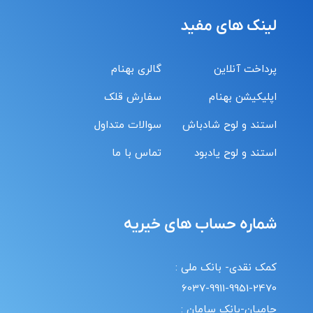
لینک های مفید
پرداخت آنلاین
گالری بهنام
اپلیکیشن بهنام
سفارش قلک
استند و لوح شادباش
سوالات متداول
استند و لوح یادبود
تماس با ما
شماره حساب های خیریه
کمک نقدی- بانک ملی :
6037-9911-9951-2470
حامیان-بانک سامان :