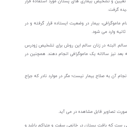
شت: ماموگرافی یک نوع عکسبرداری با اشعه X از پستان است که برای تعیین و تشخیص بیماری های پستان مورد استفاده قرار
یده گرفت.
ماموگرافی، بیمار در وضعیت ایستاده قرار گرفته و در
نیه وارد می شود.
ن سالم. البته در زنان سالم این روش برای تشخیص زودرس
ترتیب زنان باید یک ماموگرافی در سنین 35 تا 39 سالگی انجام داده و سپس از سنین 50 سالگی به بعد نیز سالانه یک ماموگرافی انجام دهند. همچنین در
ز 30 سال به هیچ وجه ارزش تشخیصی ندارد و انجام آن به صلاح بیمار نیست؛ مگر در موارد نادر که جراح
صورت تصاویر قابل مشاهده در می آید.
قعی ست که بافت پستان در خانمی سفت و متراکم باشد و