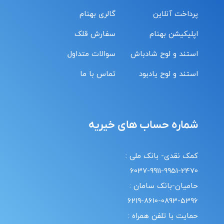
پرداخت آنلاین
گالری بهنام
اپلیکیشن بهنام
سفارش قلک
استند و لوح شادباش
سوالات متداول
استند و لوح یادبود
تماس با ما
شماره حساب های خیریه
کمک نقدی- بانک ملی :
6037-9911-9951-2470
حامیان-بانک سامان :
6219-8610-0893-5396
حمایت با تلفن همراه :