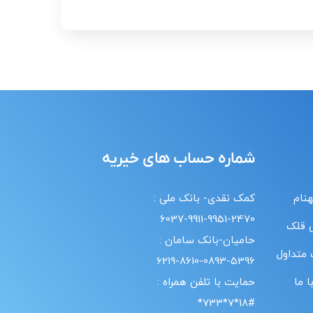
شماره حساب های خیریه
هنام
کمک نقدی- بانک ملی :
6037-9911-9951-2470
 قلک
حامیان-بانک سامان :
 متداول
6219-8610-0893-5396
 ما
حمایت با تلفن همراه :
18#*7*733*