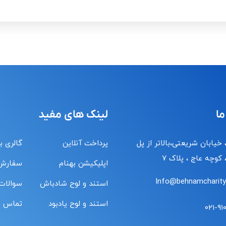
ما
لینک های مفید
 خیابان شریعتی،بالاتر از پل
پرداخت آنلاین
گالری ب
کوچه عاج ، پلاک ۷
اپلیکیشن بهنام
سفارش
Info@behnamcharity.
استند و لوح شادباش
سوالات
استند و لوح یادبود
تماس با
۰۲۱-۹۱