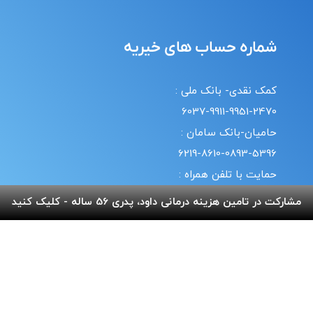
شماره حساب های خیریه
کمک نقدی- بانک ملی :
6037-9911-9951-2470
حامیان-بانک سامان :
6219-8610-0893-5396
حمایت با تلفن همراه :
18#*7*733*
مشارکت در تامین هزینه درمانی داود، پدری 56 ساله - کلیک کنید
20#*0*724*
قوانین | سیاست حریم خصوصی
© طراحی و پشتیبانی سایت واحد انفورماتیک موسسه خیریه