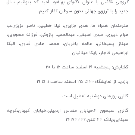
گروهی نقاشی
با عنوان «
گلهای بهنام»
. امید که بتوانیم سال
جدید را با آرزوی
جهانی بدون سرطان
آغاز کنیم.
هنرمندان همراه ما: هدی جزایری، لیلا خطیبی، ناصر عزیزی،ب
هرام دبیری، عبدی اسبقی، عبدالحمید پازوکی، فرزانه محجوبی،
مهناز پسیخانی، عالمه باقریان، محمد هادی فدوی، الیکا
ابراهیمی قاجار، رایکا میلانیان
گشایش: پنجشنبه 19 اسفند ساعت 16 تا 20
بازدید از نمایشگاه:20 تا 25 اسفند ساعت 11 تا 19
گالری روزهای دوشنبه تعطیل است.
گالری سیحون 2:خیابان مقدس اردبیلی،خیابان کیهان،کوچه
سینایی،پلاک 24 تلفن:22174346