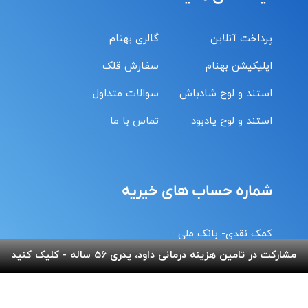
پرداخت آنلاین
گالری بهنام
اپلیکیشن بهنام
سفارش قلک
استند و لوح شادباش
سوالات متداول
استند و لوح یادبود
تماس با ما
شماره حساب های خیریه
کمک نقدی- بانک ملی :
6037-9911-9951-2470
مشارکت در تامین هزینه درمانی داود، پدری 56 ساله - کلیک کنید
حامیان-بانک سامان :
6219-8610-0893-5396