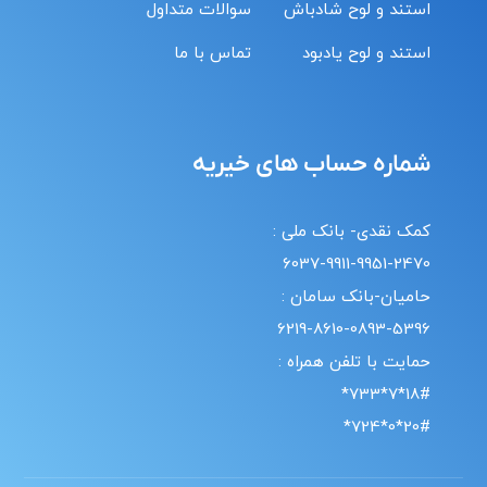
استند و لوح شادباش
سوالات متداول
استند و لوح یادبود
تماس با ما
شماره حساب های خیریه
کمک نقدی- بانک ملی :
6037-9911-9951-2470
حامیان-بانک سامان :
6219-8610-0893-5396
حمایت با تلفن همراه :
18#*7*733*
20#*0*724*