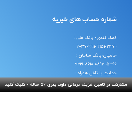
شماره حساب های خیریه
کمک نقدی- بانک ملی :
6037-9911-9951-2470
حامیان-بانک سامان :
6219-8610-0893-5396
حمایت با تلفن همراه :
18#*7*733*
مشارکت در تامین هزینه درمانی داود، پدری 56 ساله - کلیک کنید
20#*0*724*
قوانین | سیاست حریم خصوصی
© طراحی و پشتیبانی سایت واحد انفورماتیک موسسه خیریه