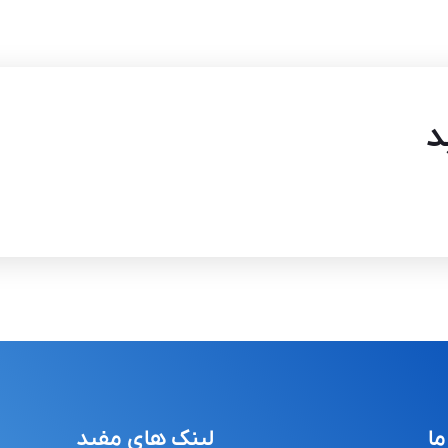
د
ما
لینک های مفید