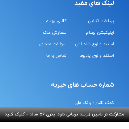
لینک های مفید
پرداخت آنلاین
گالری بهنام
اپلیکیشن بهنام
سفارش قلک
استند و لوح شادباش
سوالات متداول
استند و لوح یادبود
تماس با ما
شماره حساب های خیریه
کمک نقدی- بانک ملی :
6037-9911-9951-2470
مشارکت در تامین هزینه درمانی داود، پدری 56 ساله - کلیک کنید
حامیان-بانک سامان :
6219-8610-0893-5396