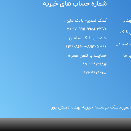
شماره حساب های خیریه
هنام
کمک نقدی- بانک ملی :
6037-9911-9951-2470
 قلک
حامیان-بانک سامان :
 متداول
6219-8610-0893-5396
 ما
حمایت با تلفن همراه :
18#*7*733*
20#*0*724*
انفورماتیک موسسه خیریه بهنام دهش پور