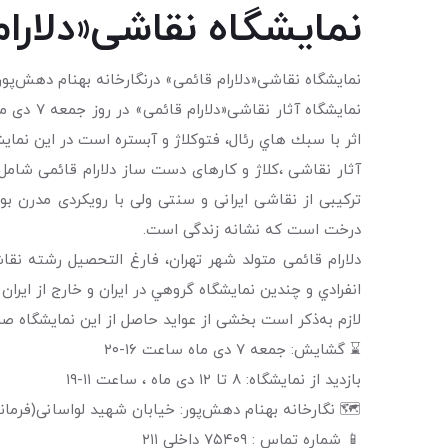
نمایشگاه نقاشی«دلارام
نمایشگاه نقاشی«دلارام قائمی» درنگارخانه بهنام دهش‌پور
اثر با سبك هاي رئال، فتوكلاژ و آبستره است در این نمایش
آثار نقاشی ،کلاژ و کارهای دست ساز دلارام قائمی شامل 
ترکیبی از نقاشی ایرانی و سنتی ولی با رویکردی مدرن ب
درخت است که نشانه زندگی است.
دلارام قائمی متولد شهر تهران، فارغ التحصیل رشته نق
انفرادي و چندين نمايشگاه گروهي در ايران و خارج از ايرا
لازم به‌ذکر است بخشی از عوايد حاصل از اين نمايشگاه صر
⌛ گشایش: جمعه ۷ دی ماه ساعت ۱۶-۲۰
بازدید از نمایشگاه: ۸ تا ۱۲ دی ماه ، ساعت ۱۱-۱۹
🗺 نگارخانه بهنام دهش‌پور: خیابان شهید لواسانی(فرمانی
📱 شماره تماس : ۷۵۴۰۹ داخلی ۲۱۱