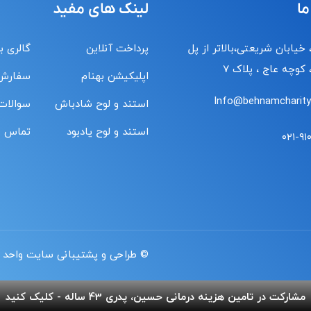
ما
لینک های مفید
 خیابان شریعتی،بالاتر از پل
پرداخت آنلاین
گالری ب
کوچه عاج ، پلاک ۷
اپلیکیشن بهنام
سفارش
Info@behnamcharity.
استند و لوح شادباش
سوالات
استند و لوح یادبود
تماس با
۰۲۱-۹۱
© طراحی و پشتیبانی سایت واحد 
مشارکت در تامین هزینه درمانی حسین، پدری 43 ساله - کلیک کنید