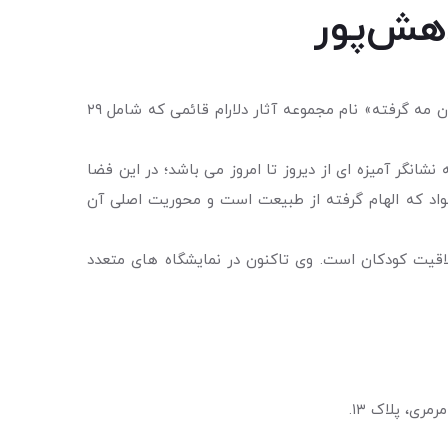
دهش‌پور
نمایشگاه آثار نقاشی«دلارام قائمی» در روز جمعه ۷ دی ماه در نگارخانه بهنام دهش‌پور آغاز به کار خواهد کرد. «نوستالژی درختان مه گرفته» نام مجموعه آثار دلارام قائمی که شامل ۲۹
انگر آمیزه ای از دیروز تا امروز می باشد؛ در این فضا
 مواد که الهام گرفته از طبیعت است و محوریت اصلی آن
لاقیت کودکان است. وی تاکنون در نمایشگاه های متعدد
ی، پلاک ۱۳.