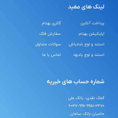
لینک های مفید
پرداخت آنلاین
گالری بهنام
اپلیکیشن بهنام
سفارش قلک
استند و لوح شادباش
سوالات متداول
استند و لوح یادبود
تماس با ما
شماره حساب های خیریه
کمک نقدی- بانک ملی :
6037-9911-9951-2470
حامیان-بانک سامان :