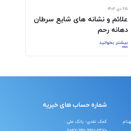
۲۵ دی ۱۴۰۲
علائم و نشانه های شایع سرطان
دهانه رحم
بیشتر بخوانید
شماره حساب های خیریه
هنام
کمک نقدی- بانک ملی :
6037-9911-9951-2470