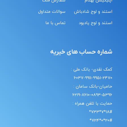
اپلیکیشن بهنام
سفارش قلک
استند و لوح شادباش
سوالات متداول
استند و لوح یادبود
تماس با ما
شماره حساب های خیریه
کمک نقدی- بانک ملی :
6037-9911-9951-2470
حامیان-بانک سامان :
6219-8610-0893-5396
حمایت با تلفن همراه :
18#*7*733*
20#*0*724*