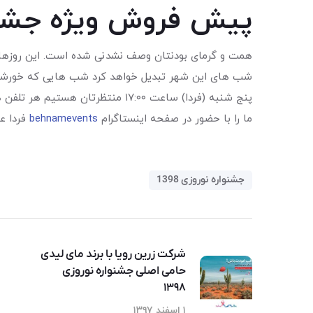
پیش فروش ویژه جشنواره
همت و گرمای بودنتان وصف نشدنی شده است. این روزها غ
شب های این شهر تبدیل خواهد کرد شب هایی که خورشید 
پنج شنبه (فردا) ساعت ۱۷:۰۰ منتظرتان هستیم هر تلفن همراه یک سفیر حمایت خواهد بود و هر بلیط ،ورقی از نیکی که به رسم هر سال ورق می خورد.
ما را با حضور در صفحه اینستاگرام
behnamevents
فردا عصرساعت ۱۷:۰۰ همراهی کنید
جشنواره نوروزی 1398
شرکت زرین رویا با برند مای لیدی
حامی اصلی جشنواره نوروزی
۱۳۹۸
۱ اسفند ۱۳۹۷