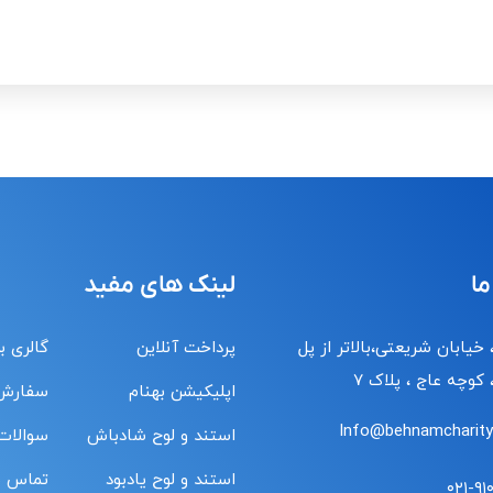
ما
لینک های مفید
 خیابان شریعتی،بالاتر از پل
پرداخت آنلاین
گالری ب
کوچه عاج ، پلاک ۷
اپلیکیشن بهنام
سفارش
Info@behnamcharity.
استند و لوح شادباش
سوالات
استند و لوح یادبود
تماس با
۰۲۱-۹۱