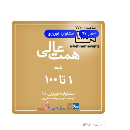
اخبار 97
جشنواره نوروزی
۱ اسفند ۱۳۹۷