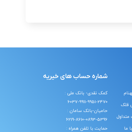
شماره حساب های خیریه
هنام
کمک نقدی- بانک ملی :
6037-9911-9951-2470
 قلک
حامیان-بانک سامان :
 متداول
6219-8610-0893-5396
 ما
حمایت با تلفن همراه :