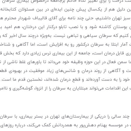
درخت را برای تغییر نگاه حاکم برجامعه درخصوص بیماری سرطان انتخ
 دلیل هم از یک‌سال پیش چنین ایده‌ای در بین مسئولان کتابخانه
 سبز تهران داشتیم، حتی چند نامه برای آقای قالیباف شهردار محترم 
ن بوستان کاشته شود و با نصب تابلو درکنار این درختان، هم امید
 کنیم که سرطان سیاهی و تباهی نیست. به‌ویژه درچند‌ سال اخیر که ر
ار ابتلا به سرطان درکشور رو به افزایش است، اما آگاهی و شناخت ک
یماری قابل درمان است، جامعه از این بیماری ترس زیادی دارد که بخش 
سمن فعال در این حوزه وظیفه خود می‌داند تا باورهای غلط ناشی از نبو
 خود را به دست آورده‌اند و قطع درمان شده‌اند، نخستین قدم ما است
 اقدامات می‌تواند مبتلایان به سرطان را از انزوا، گوشه‌گیری و ناامید
 یکی از همین افراد است. یکی از ٢٦نفری که چند سالی را دریکی از بیمارستان‌های تهران در 