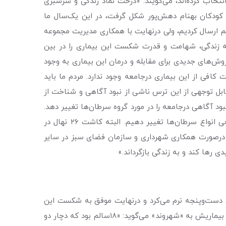
اب کرده‌اند، می‌گویند: «درخت نماد زندگی و سرسبزی
 کودکان بهنام دهش‌پور شکل گرفت، در این یک‌سال ما
هم ارسال کردیم، ولی درنهایت با همکاری مدیریت مجموعه
 به زندگی، شهامت و قدرت شکست این بیماری را در بین
وش‌های جدیدی برای مقابله و درمان این بیماری به وجود
افی از این بیماری درجامعه وجود ندارد. مردم ما باید
قابل توجهی از این ترس ناشی از نبود آگاهی و شناخت از
د آگاهی درجامعه را در مورد گروه سرطان‌ها تغییر دهد.
ما باید ترس واهی از سرطان را درمیان ایرانیان به شناخت و آگاهی از روند درمان و شانس‌های زیاد موفقیت در بهبودی قطعی انواع سرطان‌ها تغییر دهیم. البته کاشت ٢٦ نهال در
. درصورت همکاری شهرداری و سازمان فضای سبز در سایر
ی رها کند و به زندگی بازگرداند.»
بستر بیماری، با سرطان دست‌وپنجه نرم می‌کرد و درنهایت موفق به شکست این
بیماری شد. یاور که اکنون به‌عنوان یکی از نیروهای موظف در موسسه بهنام دهش‌پور به همدردانش کمک می‌کند، درباره روزهای بیماریش به «شهروند» می‌گوید: «١٨سالم بود که دچار دو