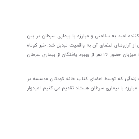
ده امید به سلامتی و مبارزه با بیماری سرطان در بین
از آرزوهای اعضای آن به واقعیت تبدیل شد. خبر کوتاه
بود ولی کاری ماندگار در پیش است. باهماهنگی های مقرر شد تا روز پنجشنبه 6 اسفند بوستان طالقانی تهران از ساعت 11 تا 13 میزبان حضور 26 نفر از بهبود یافتگان از بیماری سرطان
زندگی
که توسط اعضای کتاب خانه کودکان موسسه در
 مبارزه با بیماری سرطان هستند تقدیم می کنیم. امیدوار