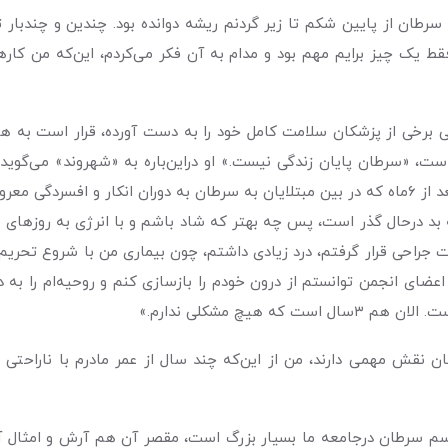
درمان بودم. سرطان از پایین شکم تا زیر گردنم ریشه دوانده بود. چندین و چن
یک چیز برایم مهم بود و مدام به آن فکر می‌کردم، این‌که من کارهای زی
ست، «سرطان پایان زندگی نیست.» او دراین‌باره به «شهروند» می‌گوید: 
تاریک و ترسناکی است. برای من هم همین‌طور بود، ولی بعد از ٦ماه که در بین مبتلایان به سرطان ب
ه بد درحال گذر است، پس چه بهتر که شاد باشم و با انرژی به روزهای
تحت جراحی قرار گرفتم، درد زیادی داشتم، چون بیماری من با شروع تحریم‌ه
هیچ مشکلی ندارم.»
رطان نقش مهمی دارند، من از این‌که چند‌ سال از عمر مادرم با ناراحت
اسم سرطان درجامعه ما بسیار بزرگ است، مقصر آن هم آرش و امثال آر