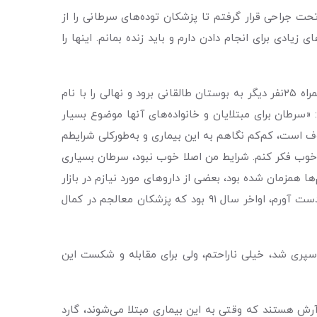
دبار تحت جراحی قرار گرفتم تا پزشکان توده‌های سرطانی را از
ادی برای انجام دادن دارم و باید زنده بمانم. اینها را
آرش که اکنون در کمال ناباوری بسیاری از اطرافیان و حتی برخی از پزشکان سلامت کامل خود را به دست آورده، قرار است به همراه ٢٥نفر دیگر به بوستان طالقانی برود و نهالی را با نام
«سرطان برای مبتلایان و خانواده‌های آنها موضوع بسیار
ه دوران انکار و افسردگی معروف است، کم‌کم نگاهم به این بیماری و به‌طورکلی شرایطم
 خوب فکر کنم. شرایط من اصلا خوب نبود، سرطان بسیاری
ا همزمان شده بود، بعضی از داروهای مورد نیازم در بازار
نبود یا خیلی سخت تهیه می‌شد، ولی درنهایت و با کمک اعضای انجمن توانستم از درون خودم را بازسازی کنم و روحیه‌ام را به دست آورم، اواخر‌ سال ٩١ بود که پزشکان معالجم در کمال
ی سپری شد، خیلی ناراحتم، ولی برای مقابله و شکست این
ش هستند که وقتی به این بیماری مبتلا می‌شوند، گارد