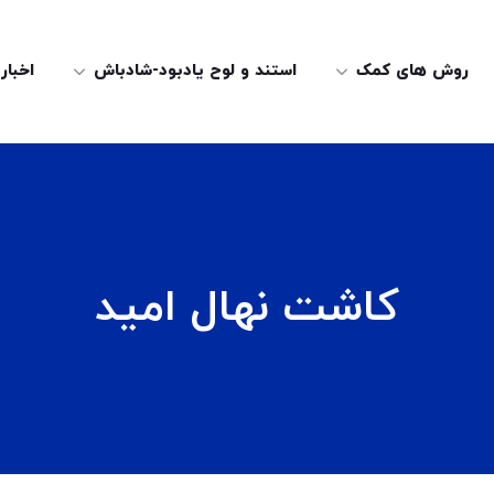
روش های کمک
استند و لوح یادبود-شادباش
اخبار
کاشت نهال امید