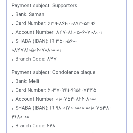
Payment subject: Supporters
• Bank: Saman
• Card Number: 6219-8610-0893-5396
• Account Number: 847-810-50607080-1
• SHABA (IBAN): IR 35-0560-
0847810506070800-01
• Branch Code: 847
Payment subject: Condolence plaque
• Bank: Melli
• Card Number: 6037-9911-9952-7445
• Account Number: 010-754-826-8000
• SHABA (IBAN): IR 98-0170-0000-0010-7548-
2680-00
• Branch Code: 228