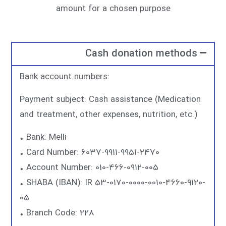
amount for a chosen purpose
Cash donation methods
Bank account numbers:
Payment subject: Cash assistance (Medication
and treatment, other expenses, nutrition, etc.)
• Bank: Melli
• Card Number: 6037-9911-9951-2470
• Account Number: 010-466-0912-005
• SHABA (IBAN): IR 53-0170-0000-0010-4660-9120-
05
• Branch Code: 228