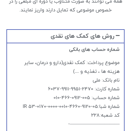
همه می توانند به صورت متناوب یا دوره ای مبلغی را در
خصوص موضوعی که تمایل دارند واریز نمایند.
روش های کمک های نقدی
شماره حساب های بانکی
موضوع پرداخت: کمک نقدی(دارو و درمان، سایر
هزینه ها ، تغذیه و …)
نام بانک: ملی
شماره کارت: 2470-9951-9911-6037
شماره حساب: 005-0912-466-010
شماره شبا:IR 53-0170-0000-0010-4660-9120-05
کد شعبه:۲۲۸
——————————-