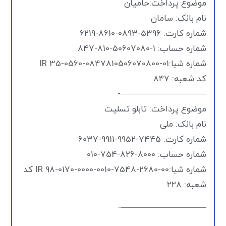
موضوع پرداخت:حامیان
نام بانک: سامان
شماره کارت: 5396-0893-8610-6219
شماره حساب: 1-50607080-810-847
شماره شبا:IR 35-0560-0847810506070800-01
کد شعبه: ۸۴۷
——————————-
موضوع پرداخت: تابلو تسلیت
نام بانک: ملی
شماره کارت: 7445-9952-9911-6037
شماره حساب: 8000-826-754-010
شماره شبا:IR 98-0170-0000-0010-7548-2680-00 کد
شعبه: ۲۲۸
——————————-