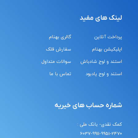
لینک های مفید
پرداخت آنلاین
گالری بهنام
اپلیکیشن بهنام
سفارش قلک
استند و لوح شادباش
سوالات متداول
استند و لوح یادبود
تماس با ما
شماره حساب های خیریه
کمک نقدی- بانک ملی :
6037-9911-9951-2470