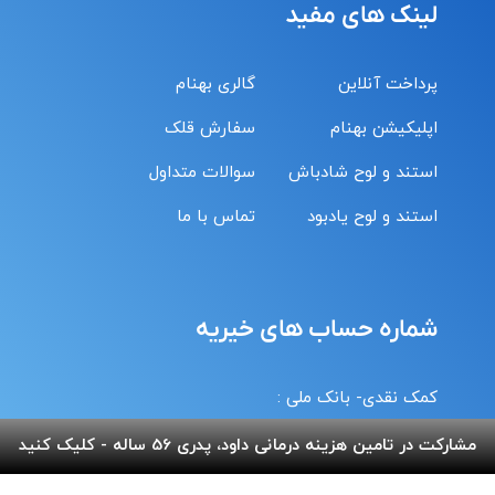
لینک های مفید
پرداخت آنلاین
گالری بهنام
اپلیکیشن بهنام
سفارش قلک
استند و لوح شادباش
سوالات متداول
استند و لوح یادبود
تماس با ما
شماره حساب های خیریه
کمک نقدی- بانک ملی :
6037-9911-9951-2470
مشارکت در تامین هزینه درمانی داود، پدری 56 ساله - کلیک کنید
حامیان-بانک سامان :