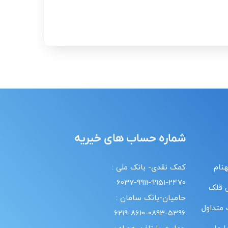
شماره حساب های خیریه
هنام
کمک نقدی- بانک ملی :
6037-9911-9951-2470
 قلک
حامیان-بانک سامان :
 متداول
6219-8610-0893-5396