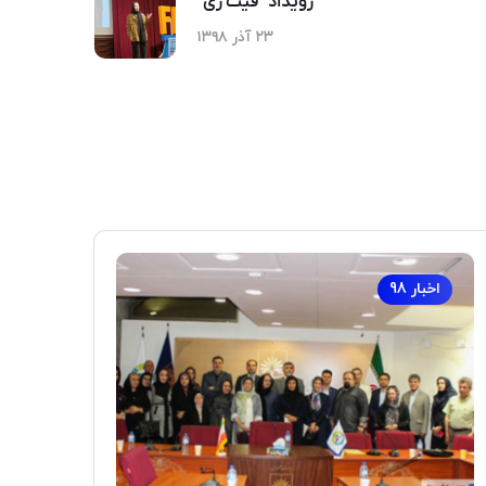
رویداد "فیت زی"
۲۳ آذر ۱۳۹۸
اخبار 98