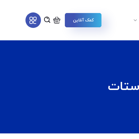
کمک آنلاین
وستات