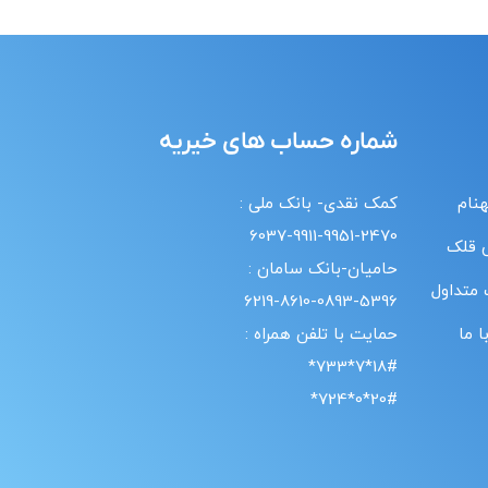
شماره حساب های خیریه
هنام
کمک نقدی- بانک ملی :
6037-9911-9951-2470
 قلک
حامیان-بانک سامان :
 متداول
6219-8610-0893-5396
 ما
حمایت با تلفن همراه :
18#*7*733*
20#*0*724*